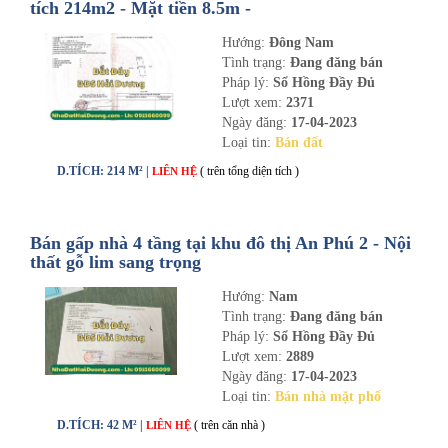
tích 214m2 - Mặt tiền 8.5m -
nhadathaiduong.com
Hướng:
Đông Nam
Tình trạng:
Đang đăng bán
Pháp lý:
Sổ Hồng Đầy Đủ
Lượt xem:
2371
Ngày đăng:
17-04-2023
Loại tin:
Bán đất
D.TÍCH: 214 M² |
( trên tổng diện tích )
LIÊN HỆ
Bán gấp nhà 4 tầng tại khu đô thị An Phú 2 - Nội
thất gỗ lim sang trọng
Hướng:
Nam
Tình trạng:
Đang đăng bán
Pháp lý:
Sổ Hồng Đầy Đủ
Lượt xem:
2889
Ngày đăng:
17-04-2023
Loại tin:
Bán nhà mặt phố
D.TÍCH: 42 M² |
( trên căn nhà )
LIÊN HỆ