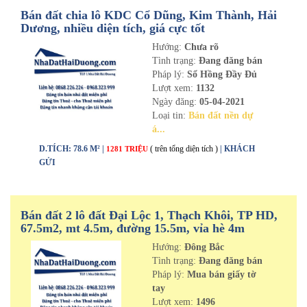
Bán đất chia lô KDC Cổ Dũng, Kim Thành, Hải
Dương, nhiều diện tích, giá cực tốt
Hướng:
Chưa rõ
Tình trạng:
Đang đăng bán
Pháp lý:
Sổ Hồng Đầy Đủ
Lượt xem:
1132
Ngày đăng:
05-04-2021
Loại tin:
Bán đất nền dự
á...
D.TÍCH: 78.6 M² |
( trên tổng diện tích )
| KHÁCH
1281 TRIỆU
GỬI
Bán đất 2 lô đất Đại Lộc 1, Thạch Khôi, TP HD,
67.5m2, mt 4.5m, đường 15.5m, vỉa hè 4m
Hướng:
Đông Bắc
Tình trạng:
Đang đăng bán
Pháp lý:
Mua bán giấy tờ
tay
Lượt xem:
1496