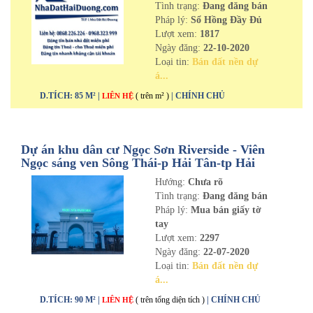
Tình trạng:
Đang đăng bán
Pháp lý:
Sổ Hồng Đầy Đủ
Lượt xem:
1817
Ngày đăng:
22-10-2020
Loại tin:
Bán đất nền dự
á...
D.TÍCH: 85 M² |
( trên m² )
| CHÍNH CHỦ
LIÊN HỆ
Dự án khu dân cư Ngọc Sơn Riverside - Viên
Ngọc sáng ven Sông Thái-p Hải Tân-tp Hải
Dương
Hướng:
Chưa rõ
Tình trạng:
Đang đăng bán
Pháp lý:
Mua bán giấy tờ
tay
Lượt xem:
2297
Ngày đăng:
22-07-2020
Loại tin:
Bán đất nền dự
á...
D.TÍCH: 90 M² |
( trên tổng diện tích )
| CHÍNH CHỦ
LIÊN HỆ