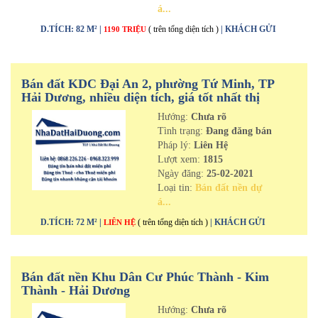
á...
D.TÍCH: 82 M² |
( trên tổng diện tích )
| KHÁCH GỬI
1190 TRIỆU
Bán đất KDC Đại An 2, phường Tứ Minh, TP
Hải Dương, nhiều diện tích, giá tốt nhất thị
trường
Hướng:
Chưa rõ
Tình trạng:
Đang đăng bán
Pháp lý:
Liên Hệ
Lượt xem:
1815
Ngày đăng:
25-02-2021
Loại tin:
Bán đất nền dự
á...
D.TÍCH: 72 M² |
( trên tổng diện tích )
| KHÁCH GỬI
LIÊN HỆ
Bán đất nền Khu Dân Cư Phúc Thành - Kim
Thành - Hải Dương
Hướng:
Chưa rõ