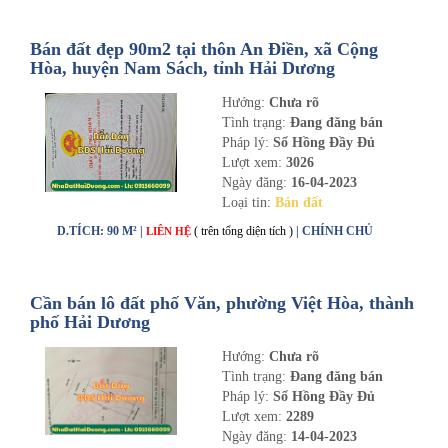
Bán đất đẹp 90m2 tại thôn An Điền, xã Cộng
Hòa, huyện Nam Sách, tỉnh Hải Dương
Hướng:
Chưa rõ
Tình trạng:
Đang đăng bán
Pháp lý:
Sổ Hồng Đầy Đủ
Lượt xem:
3026
Ngày đăng:
16-04-2023
Loại tin:
Bán đất
D.TÍCH: 90 M² |
( trên tổng diện tích )
| CHÍNH CHỦ
LIÊN HỆ
Cần bán lô đất phố Văn, phường Việt Hòa, thành
phố Hải Dương
Hướng:
Chưa rõ
Tình trạng:
Đang đăng bán
Pháp lý:
Sổ Hồng Đầy Đủ
Lượt xem:
2289
Ngày đăng:
14-04-2023