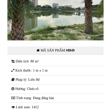
dự
Chính chủ cần bán đất ngoại giao dự
án Trường Linh-p Cộng Hòa- Chí
Linh-Hải Dương
MÃ SẢN PHẨM
#8849
Diện tích: 80 m²
Kích thước: 1 m x 1 m
Pháp lý: Liên Hệ
Hướng: Chưa rõ
Tình trạng: Đang đăng bán
Lượt xem: 1412