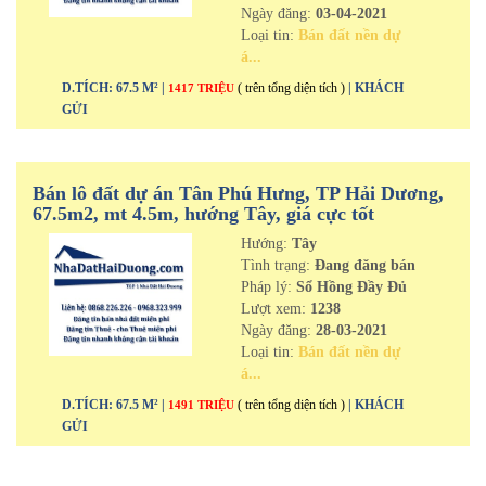
Ngày đăng:
03-04-2021
Loại tin:
Bán đất nền dự
á...
D.TÍCH: 67.5 M² |
( trên tổng diện tích )
| KHÁCH
1417 TRIỆU
GỬI
Bán lô đất dự án Tân Phú Hưng, TP Hải Dương,
67.5m2, mt 4.5m, hướng Tây, giá cực tốt
Hướng:
Tây
Tình trạng:
Đang đăng bán
Pháp lý:
Sổ Hồng Đầy Đủ
Lượt xem:
1238
Ngày đăng:
28-03-2021
Loại tin:
Bán đất nền dự
á...
D.TÍCH: 67.5 M² |
( trên tổng diện tích )
| KHÁCH
1491 TRIỆU
GỬI