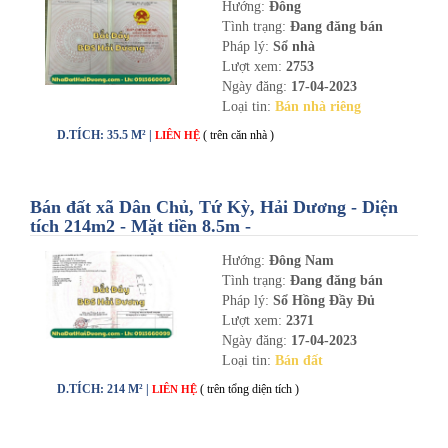
Hướng:
Đông
Tình trạng:
Đang đăng bán
Pháp lý:
Sổ nhà
Lượt xem:
2753
Ngày đăng:
17-04-2023
Loại tin:
Bán nhà riêng
D.TÍCH: 35.5 M² |
( trên căn nhà )
LIÊN HỆ
Bán đất xã Dân Chủ, Tứ Kỳ, Hải Dương - Diện
tích 214m2 - Mặt tiền 8.5m -
nhadathaiduong.com
Hướng:
Đông Nam
Tình trạng:
Đang đăng bán
Pháp lý:
Sổ Hồng Đầy Đủ
Lượt xem:
2371
Ngày đăng:
17-04-2023
Loại tin:
Bán đất
D.TÍCH: 214 M² |
( trên tổng diện tích )
LIÊN HỆ