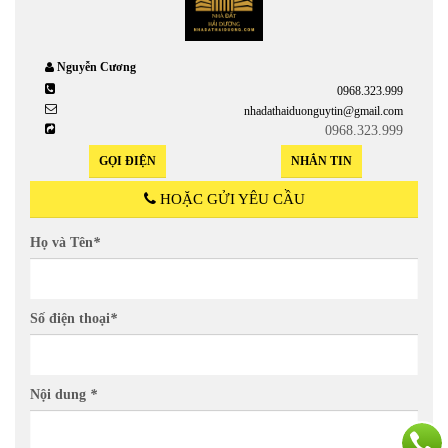
Nguyễn Cương
0968.323.999
nhadathaiduonguytin@gmail.com
0968.323.999
GỌI ĐIỆN
NHẮN TIN
HOẶC GỬI YÊU CẦU
Họ và Tên
*
Số điện thoại
*
Nội dung
*