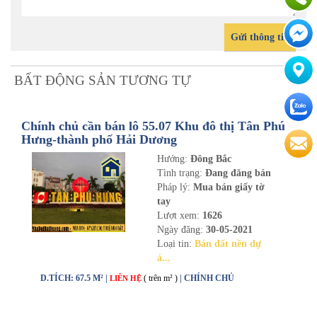
Gửi thông tin
BẤT ĐỘNG SẢN TƯƠNG TỰ
Chính chủ cần bán lô 55.07 Khu đô thị Tân Phú
Hưng-thành phố Hải Dương
Hướng:
Đông Bắc
Tình trạng:
Đang đăng bán
Pháp lý:
Mua bán giấy tờ
tay
Lượt xem:
1626
Ngày đăng:
30-05-2021
Loại tin:
Bán đất nền dự
á...
D.TÍCH: 67.5 M² |
( trên m² )
| CHÍNH CHỦ
LIÊN HỆ