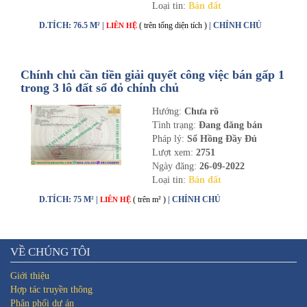
Loại tin:
Bán đất
D.TÍCH: 76.5 M² |
( trên tổng diện tích )
| CHÍNH CHỦ
LIÊN HỆ
Chính chủ cần tiền giải quyết công việc bán gấp 1
trong 3 lô đất sổ đỏ chính chủ
Hướng:
Chưa rõ
Tình trạng:
Đang đăng bán
Pháp lý:
Sổ Hồng Đầy Đủ
Lượt xem:
2751
Ngày đăng:
26-09-2022
Loại tin:
Bán đất
D.TÍCH: 75 M² |
( trên m² )
| CHÍNH CHỦ
LIÊN HỆ
VỀ CHÚNG TÔI
Giới thiệu
Hợp tác truyền thông
Phân phối dự án