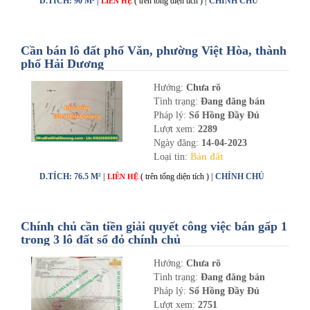
D.TÍCH: 90 M² |
( trên tổng diện tích )
| CHÍNH CHỦ
LIÊN HỆ
Cần bán lô đất phố Văn, phường Việt Hòa, thành
phố Hải Dương
Hướng:
Chưa rõ
Tình trạng:
Đang đăng bán
Pháp lý:
Sổ Hồng Đầy Đủ
Lượt xem:
2289
Ngày đăng:
14-04-2023
Loại tin:
Bán đất
D.TÍCH: 76.5 M² |
( trên tổng diện tích )
| CHÍNH CHỦ
LIÊN HỆ
Chính chủ cần tiền giải quyết công việc bán gấp 1
trong 3 lô đất sổ đỏ chính chủ
Hướng:
Chưa rõ
Tình trạng:
Đang đăng bán
Pháp lý:
Sổ Hồng Đầy Đủ
Lượt xem:
2751