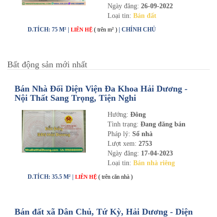
Ngày đăng:
26-09-2022
Loại tin:
Bán đất
D.TÍCH: 75 M² |
( trên m² )
| CHÍNH CHỦ
LIÊN HỆ
Bất động sản mới nhất
Bán Nhà Đối Diện Viện Đa Khoa Hải Dương -
Nội Thất Sang Trọng, Tiện Nghi
Hướng:
Đông
Tình trạng:
Đang đăng bán
Pháp lý:
Sổ nhà
Lượt xem:
2753
Ngày đăng:
17-04-2023
Loại tin:
Bán nhà riêng
D.TÍCH: 35.5 M² |
( trên căn nhà )
LIÊN HỆ
Bán đất xã Dân Chủ, Tứ Kỳ, Hải Dương - Diện