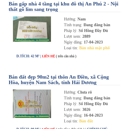
Bán gấp nhà 4 tầng tại khu đô thị An Phú 2 - Nội
thất gỗ lim sang trọng
Hướng:
Nam
Tình trạng:
Đang đăng bán
Pháp lý:
Sổ Hồng Đầy Đủ
Lượt xem:
2889
Ngày đăng:
17-04-2023
Loại tin:
Bán nhà mặt phố
D.TÍCH: 42 M² |
( trên căn nhà )
LIÊN HỆ
Bán đất đẹp 90m2 tại thôn An Điền, xã Cộng
Hòa, huyện Nam Sách, tỉnh Hải Dương
Hướng:
Chưa rõ
Tình trạng:
Đang đăng bán
Pháp lý:
Sổ Hồng Đầy Đủ
Lượt xem:
3026
Ngày đăng:
16-04-2023
Loại tin:
Bán đất