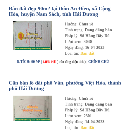
Bán đất đẹp 90m2 tại thôn An Điền, xã Cộng
Hòa, huyện Nam Sách, tỉnh Hải Dương
Hướng:
Chưa rõ
Tình trạng:
Đang đăng bán
Pháp lý:
Sổ Hồng Đầy Đủ
Lượt xem:
3040
Ngày đăng:
16-04-2023
Loại tin:
Bán đất
D.TÍCH: 90 M² |
( trên tổng diện tích )
| CHÍNH CHỦ
LIÊN HỆ
Cần bán lô đất phố Văn, phường Việt Hòa, thành
phố Hải Dương
Hướng:
Chưa rõ
Tình trạng:
Đang đăng bán
Pháp lý:
Sổ Hồng Đầy Đủ
Lượt xem:
2301
Ngày đăng:
14-04-2023
Loại tin:
Bán đất