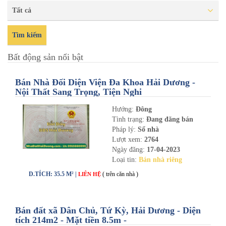
Tất cả
Tìm kiếm
Bất động sản nổi bật
Bán Nhà Đối Diện Viện Đa Khoa Hải Dương -
Nội Thất Sang Trọng, Tiện Nghi
Hướng:
Đông
Tình trạng:
Đang đăng bán
Pháp lý:
Sổ nhà
Lượt xem:
2764
Ngày đăng:
17-04-2023
Loại tin:
Bán nhà riêng
D.TÍCH: 35.5 M² |
( trên căn nhà )
LIÊN HỆ
Bán đất xã Dân Chủ, Tứ Kỳ, Hải Dương - Diện
tích 214m2 - Mặt tiền 8.5m -