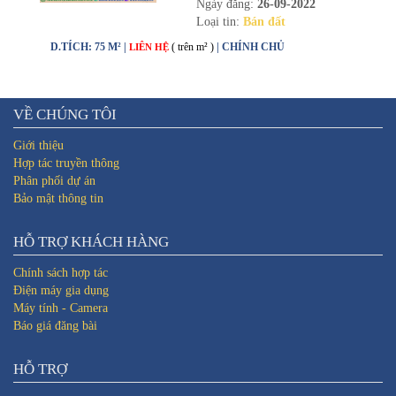
Ngày đăng:
26-09-2022
Loại tin:
Bán đất
D.TÍCH: 75 M² |
( trên m² )
| CHÍNH CHỦ
LIÊN HỆ
VỀ CHÚNG TÔI
Giới thiệu
Hợp tác truyền thông
Phân phối dự án
Bảo mật thông tin
HỖ TRỢ KHÁCH HÀNG
Chính sách hợp tác
Điện máy gia dụng
Máy tính - Camera
Báo giá đăng bài
HỖ TRỢ