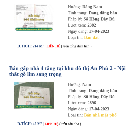
nhadathaiduong.com
Hướng:
Đông Nam
Tình trạng:
Đang đăng bán
Pháp lý:
Sổ Hồng Đầy Đủ
Lượt xem:
2382
Ngày đăng:
17-04-2023
Loại tin:
Bán đất
D.TÍCH: 214 M² |
( trên tổng diện tích )
LIÊN HỆ
Bán gấp nhà 4 tầng tại khu đô thị An Phú 2 - Nội
thất gỗ lim sang trọng
Hướng:
Nam
Tình trạng:
Đang đăng bán
Pháp lý:
Sổ Hồng Đầy Đủ
Lượt xem:
2896
Ngày đăng:
17-04-2023
Loại tin:
Bán nhà mặt phố
D.TÍCH: 42 M² |
( trên căn nhà )
LIÊN HỆ