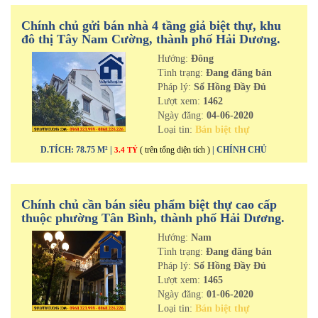
Chính chủ gửi bán nhà 4 tầng giả biệt thự, khu
đô thị Tây Nam Cường, thành phố Hải Dương.
Hướng:
Đông
Tình trạng:
Đang đăng bán
Pháp lý:
Sổ Hồng Đầy Đủ
Lượt xem:
1462
Ngày đăng:
04-06-2020
Loại tin:
Bán biệt thự
D.TÍCH: 78.75 M² |
( trên tổng diện tích )
| CHÍNH CHỦ
3.4 TỶ
Chính chủ cần bán siêu phẩm biệt thự cao cấp
thuộc phường Tân Bình, thành phố Hải Dương.
Hướng:
Nam
Tình trạng:
Đang đăng bán
Pháp lý:
Sổ Hồng Đầy Đủ
Lượt xem:
1465
Ngày đăng:
01-06-2020
Loại tin:
Bán biệt thự