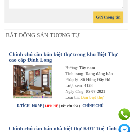
Gửi thông tin
BẤT ĐỘNG SẢN TƯƠNG TỰ
Chính chủ cần bán biệt thự trong khu Biệt Thự
cao cấp Đỉnh Long
Hướng:
Tây nam
Tình trạng:
Đang đăng bán
Pháp lý:
Sổ Hồng Đầy Đủ
Lượt xem:
4128
Ngày đăng:
05-07-2021
Loại tin:
Bán biệt thự
D.TÍCH: 168 M² |
( trên căn nhà )
| CHÍNH CHỦ
LIÊN HỆ
Chính chủ cần bán nhà biệt thự KĐT Tuệ Tĩnh -