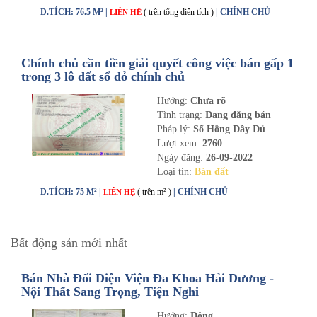
D.TÍCH: 76.5 M² |
( trên tổng diện tích )
| CHÍNH CHỦ
LIÊN HỆ
Chính chủ cần tiền giải quyết công việc bán gấp 1
trong 3 lô đất sổ đỏ chính chủ
Hướng:
Chưa rõ
Tình trạng:
Đang đăng bán
Pháp lý:
Sổ Hồng Đầy Đủ
Lượt xem:
2760
Ngày đăng:
26-09-2022
Loại tin:
Bán đất
D.TÍCH: 75 M² |
( trên m² )
| CHÍNH CHỦ
LIÊN HỆ
Bất động sản mới nhất
Bán Nhà Đối Diện Viện Đa Khoa Hải Dương -
Nội Thất Sang Trọng, Tiện Nghi
Hướng:
Đông