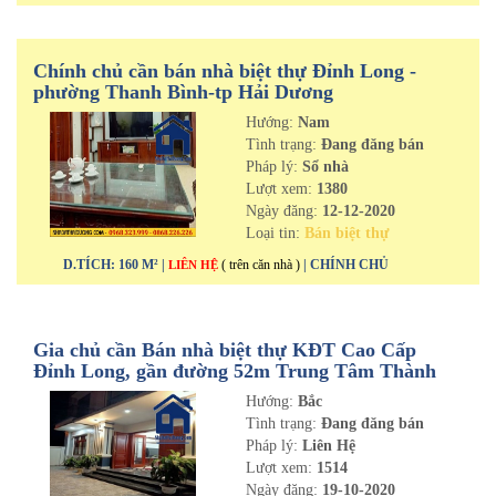
Chính chủ cần bán nhà biệt thự Đỉnh Long -
phường Thanh Bình-tp Hải Dương
Hướng:
Nam
Tình trạng:
Đang đăng bán
Pháp lý:
Sổ nhà
Lượt xem:
1380
Ngày đăng:
12-12-2020
Loại tin:
Bán biệt thự
D.TÍCH: 160 M² |
( trên căn nhà )
| CHÍNH CHỦ
LIÊN HỆ
Gia chủ cần Bán nhà biệt thự KĐT Cao Cấp
Đỉnh Long, gần đường 52m Trung Tâm Thành
Phố Hải Dương
Hướng:
Bắc
Tình trạng:
Đang đăng bán
Pháp lý:
Liên Hệ
Lượt xem:
1514
Ngày đăng:
19-10-2020