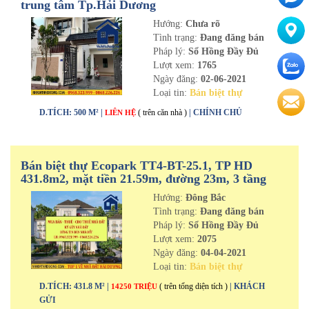
trung tâm Tp.Hải Dương
Hướng:
Chưa rõ
Tình trạng:
Đang đăng bán
Pháp lý:
Sổ Hồng Đầy Đủ
Lượt xem:
1765
Ngày đăng:
02-06-2021
Loại tin:
Bán biệt thự
D.TÍCH: 500 M² |
( trên căn nhà )
| CHÍNH CHỦ
LIÊN HỆ
Bán biệt thự Ecopark TT4-BT-25.1, TP HD
431.8m2, mặt tiền 21.59m, đường 23m, 3 tầng
Hướng:
Đông Bắc
Tình trạng:
Đang đăng bán
Pháp lý:
Sổ Hồng Đầy Đủ
Lượt xem:
2075
Ngày đăng:
04-04-2021
Loại tin:
Bán biệt thự
D.TÍCH: 431.8 M² |
( trên tổng diện tích )
| KHÁCH
14250 TRIỆU
GỬI