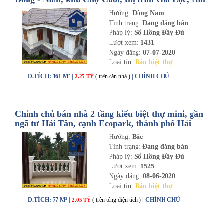
Dương
Hướng:
Đông Nam
Tình trạng:
Đang đăng bán
Pháp lý:
Sổ Hồng Đầy Đủ
Lượt xem:
1431
Ngày đăng:
07-07-2020
Loại tin:
Bán biệt thự
D.TÍCH: 161 M² |
( trên căn nhà )
| CHÍNH CHỦ
2.25 TỶ
Chính chủ bán nhà 2 tầng kiểu biệt thự mini, gần
ngã tư Hải Tân, cạnh Ecopark, thành phố Hải
Dương
Hướng:
Bắc
Tình trạng:
Đang đăng bán
Pháp lý:
Sổ Hồng Đầy Đủ
Lượt xem:
1525
Ngày đăng:
08-06-2020
Loại tin:
Bán biệt thự
D.TÍCH: 77 M² |
( trên tổng diện tích )
| CHÍNH CHỦ
2.05 TỶ