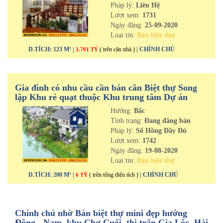
Pháp lý:
Liên Hệ
Lượt xem:
1731
Ngày đăng:
25-09-2020
Loại tin:
Bán biệt thự
D.TÍCH: 123 M² |
( trên căn nhà )
| CHÍNH CHỦ
3.701 TỶ
Gia đình có nhu cầu cần bán căn Biệt thự Song
lập Khu rẻ quạt thuộc Khu trung tâm Dự án
Ecorivers Hải Dương
Hướng:
Bắc
Tình trạng:
Đang đăng bán
Pháp lý:
Sổ Hồng Đầy Đủ
Lượt xem:
1742
Ngày đăng:
19-08-2020
Loại tin:
Bán biệt thự
D.TÍCH: 200 M² |
( trên tổng diện tích )
| CHÍNH CHỦ
6 TỶ
Chính chủ nhờ Bán biệt thự mini đẹp hướng
Đông - Nam, khu Chợ Cuối, thị trấn Gia Lộc, Hải