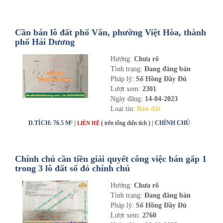
Cần bán lô đất phố Văn, phường Việt Hòa, thành
phố Hải Dương
Hướng:
Chưa rõ
Tình trạng:
Đang đăng bán
Pháp lý:
Sổ Hồng Đầy Đủ
Lượt xem:
2301
Ngày đăng:
14-04-2023
Loại tin:
Bán đất
D.TÍCH: 76.5 M² |
( trên tổng diện tích )
| CHÍNH CHỦ
LIÊN HỆ
Chính chủ cần tiền giải quyết công việc bán gấp 1
trong 3 lô đất sổ đỏ chính chủ
Hướng:
Chưa rõ
Tình trạng:
Đang đăng bán
Pháp lý:
Sổ Hồng Đầy Đủ
Lượt xem:
2760