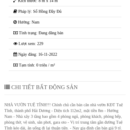
Kích thước: 8 m x 14 m
Pháp lý: Sổ Hồng Đầy Đủ
Hướng: Nam
Tình trạng: Đang đăng bán
Lượt xem: 229
Ngày đăng: 16-11-2022
Tạm tính: 0 triệu / m²
CHI TIẾT BẤT ĐỘNG SẢN
NHÀ VƯỜN TUỆ TĨNH!!! Chính chủ cần bán căn nhà vườn KĐT Tuệ
Tĩnh, thành phố Hải Dương - Diện tích 112m2, mặt tiền 8m - Hướng
Nam - Nhà xây 3 tầng bao gồm 4 phòng ngủ, phòng khách, phòng bếp,
phòng thờ, vệ sinh, sân phơi, gara oto - Vị trí trung tâm gần đường Tuệ
Tĩnh kéo dài, ăn uống đi lại thuận tiện. - Nay gia đình cần bán giá 9 tỷ.