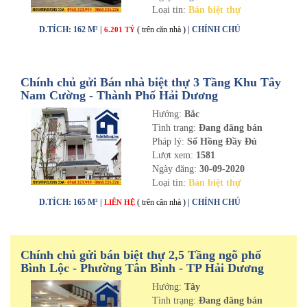
Loại tin:
Bán biệt thự
D.TÍCH: 162 M² |
( trên căn nhà )
| CHÍNH CHỦ
6.201 TỶ
Chính chủ gửi Bán nhà biệt thự 3 Tầng Khu Tây
Nam Cường - Thành Phố Hải Dương
Hướng:
Bắc
Tình trạng:
Đang đăng bán
Pháp lý:
Sổ Hồng Đầy Đủ
Lượt xem:
1581
Ngày đăng:
30-09-2020
Loại tin:
Bán biệt thự
D.TÍCH: 165 M² |
( trên căn nhà )
| CHÍNH CHỦ
LIÊN HỆ
Chính chủ gửi bán biệt thự 2,5 Tầng ngõ phố
Bình Lộc - Phường Tân Bình - TP Hải Dương
Hướng:
Tây
Tình trạng:
Đang đăng bán