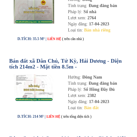
Tình trạng:
Đang đăng bán
Pháp lý:
Sổ nhà
Lượt xem:
2764
Ngày đăng:
17-04-2023
Loại tin:
Bán nhà riêng
D.TÍCH: 35.5 M² |
( trên căn nhà )
LIÊN HỆ
Bán đất xã Dân Chủ, Tứ Kỳ, Hải Dương - Diện
tích 214m2 - Mặt tiền 8.5m -
nhadathaiduong.com
Hướng:
Đông Nam
Tình trạng:
Đang đăng bán
Pháp lý:
Sổ Hồng Đầy Đủ
Lượt xem:
2382
Ngày đăng:
17-04-2023
Loại tin:
Bán đất
D.TÍCH: 214 M² |
( trên tổng diện tích )
LIÊN HỆ