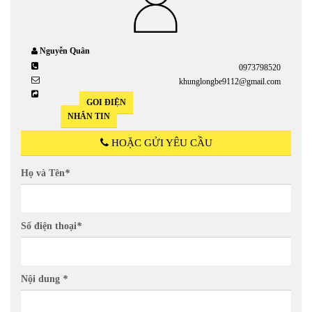
Nguyễn Quân
0973798520
khunglongbe9112@gmail.com
GỌI ĐIỆN
NHẮN TIN
HOẶC GỬI YÊU CẦU
Họ và Tên
*
Số điện thoại
*
Nội dung
*