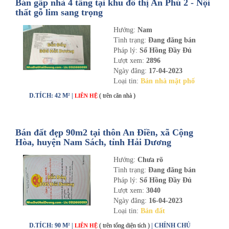
Bán gấp nhà 4 tầng tại khu đô thị An Phú 2 - Nội
thất gỗ lim sang trọng
Hướng:
Nam
Tình trạng:
Đang đăng bán
Pháp lý:
Sổ Hồng Đầy Đủ
Lượt xem:
2896
Ngày đăng:
17-04-2023
Loại tin:
Bán nhà mặt phố
D.TÍCH: 42 M² |
( trên căn nhà )
LIÊN HỆ
Bán đất đẹp 90m2 tại thôn An Điền, xã Cộng
Hòa, huyện Nam Sách, tỉnh Hải Dương
Hướng:
Chưa rõ
Tình trạng:
Đang đăng bán
Pháp lý:
Sổ Hồng Đầy Đủ
Lượt xem:
3040
Ngày đăng:
16-04-2023
Loại tin:
Bán đất
D.TÍCH: 90 M² |
( trên tổng diện tích )
| CHÍNH CHỦ
LIÊN HỆ