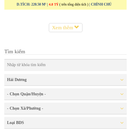
D.TÍCH: 220.50 M² |
( trên tổng diện tích )
| CHÍNH CHỦ
4.8 TỶ
Xem thêm
Tìm kiếm
Hải Dương
- Chọn Quận/Huyện -
- Chọn Xã/Phường -
Loại BDS